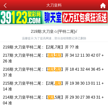
大刀皇料
219期:大刀皇☆[平特二尾]√
温馨提示:为了提高网速，部分连错期数记录已删除
219期 大刀皇平特二尾 : 【2尾,7尾】开 ?? 准
217期 大刀皇平特二尾 : 【
6尾
,
4尾
】开 34 12 11 30 42 07 +
26 准
216期 大刀皇平特二尾 : 【
4尾
,
5尾
】开 18 41 32 44 36 45 +
37 准
215期 大刀皇平特二尾 : 【2尾,
1尾
】开 19 38 30 13 01 11 +
14 准
214期 大刀皇平特二尾 : 【
7尾
,5尾】开 29 30 27 38 43 31 +
04 准