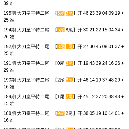
39 准
195期 大刀皇平特二尾 : 【
5尾
,
3尾
】开 46 23 39 04 09 19 +
25 准
194期 大刀皇平特二尾 : 【
5尾
,8尾】开 30 21 22 15 04 34 +
26 准
192期 大刀皇平特二尾 : 【
8尾
,
1尾
】开 27 30 45 08 01 37 +
25 准
191期 大刀皇平特二尾 : 【0尾,
3尾
】开 19 43 39 24 16 26 +
29 准
190期 大刀皇平特二尾 : 【2尾,
6尾
】开 46 14 19 37 48 29 +
16 准
189期 大刀皇平特二尾 : 【1尾,
2尾
】开 45 12 37 20 38 43 +
15 准
188期 大刀皇平特二尾 : 【
9尾
,2尾】开 38 05 19 10 14 01 +
16 准