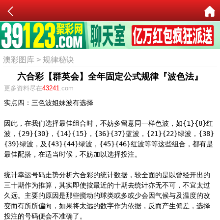
澳彩图库
>
规律秘诀
六合彩【群英会】全年固定公式规律『波色法』
更多资料尽在
43241
.com
实点四：三色波姐妹波有选择

因此，在我们选择最佳组合时，不妨多留意同一样色波，如{1}{8}红
波，{29}{30}，{14}{15}，{36}{37}蓝波，{21}{22}绿波，{38}
{39}绿波，及{43}{44}绿波，{45}{46}红波等等这些组合，都有是
最佳配搭，在适当时候，不妨加以选择投注。

统计幸运号码走势分析六合彩的统计数据，较全面的是以曾经开出的
三十期作为推算，其实即使按最近的十期去统计亦无不可，不宜太过
久远。主要的原因是那些搅动的球类或多或少会因气候与及温度的改
变而有所所偏向，如果将太远的数字作为依据，反而产生偏差，选择
投注的号码便会不准确了。