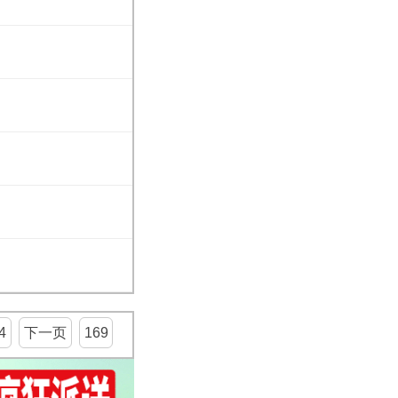
4
下一页
169